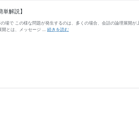
簡単解説】
等の場で この様な問題が発生するのは、多くの場合、会話の論理展開が
【論
展開とは、メッセージ …
続きを読む
理
的
思
考】
演
繹
法
と
帰
納
法
を
使
っ
た
論