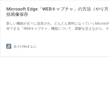
Microsoft Edge「WEBキャプチャ」の方法（
括画像保存
新しい機能が次々に追加され、どんどん便利になっていくMicrosoft
存できる「WEBキャプチャ」機能について、図解を交えながら、
Microsoft
す。 WE …
続きを読む
Edge「WEB
キ
あそびdeまなぶ
ャ
プ
チ
ャ」
の
方
法
（や
り
方・
使
い