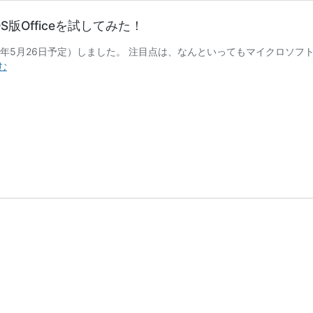
OS版Officeを試してみた！
21年5月26日予定）しました。 注目点は、なんといってもマイクロソフトOf
新
む
Fire
HD
10「エ
ッ
セ
ン
シ
ャ
ル
セ
ッ
ト」
発
売！
Fire
OS