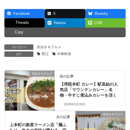
Facebook
X
Bluesky
Threads
Hatena
LINE
Copy
街歩き＆グルメ
カテゴリー
野江
中華料理
タグ
街歩き＆グルメ
前の記事
【堺筋本町 カレー】駅直結の人
気店「マウンテンカレー」名
物・牛すじ煮込みカレーを頂く
2026年5月30日
街歩き＆グルメ
次の記事
上本町の新星ラーメン店「麺ふ