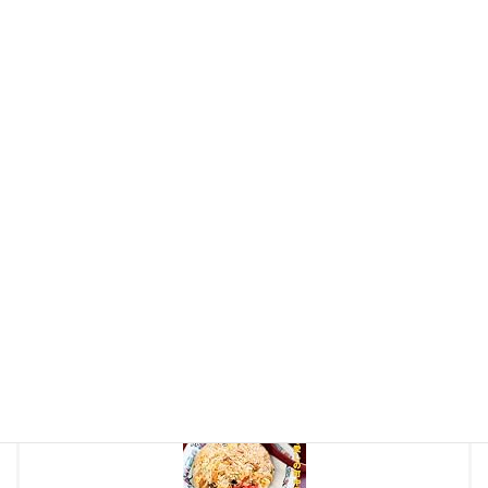
住所：大阪府大阪市城東区野江3-25-6 ジュライマンション 1F
営業時間：11:30 – 14:00、17:00 – 21:00
定休日：月曜日
【あわせてよみたい】
当サイトでは、大阪エリアを中心に美味しいお店を多数紹介して
います。是非
そちらの記事
もご覧ください