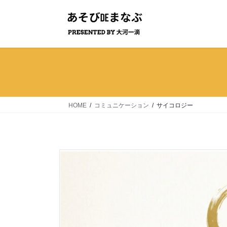
コ
ナ
ン
ビ
テ
ゲ
ン
ー
ツ
シ
へ
ョ
ス
ン
キ
に
ッ
移
HOME
コミュニケーション
サイコロジー
プ
動