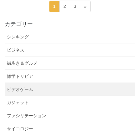
投
固
固
固
1
2
3
»
稿
定
定
定
ペ
ペ
ペ
の
カテゴリー
ー
ー
ー
ペ
ジ
ジ
ジ
シンキング
ー
ジ
ビジネス
送
街歩き＆グルメ
り
雑学トリビア
ビデオゲーム
ガジェット
ファシリテーション
サイコロジー