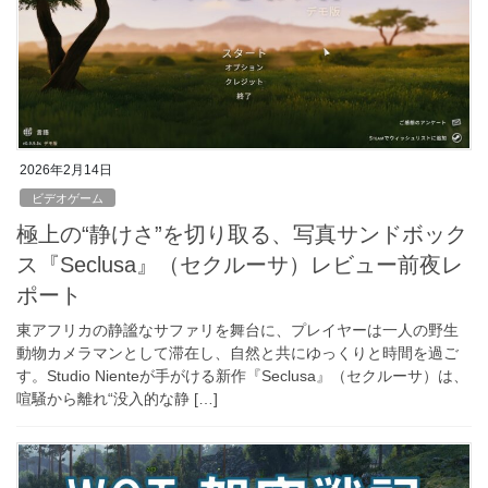
2026年2月14日
ビデオゲーム
極上の“静けさ”を切り取る、写真サンドボック
ス『Seclusa』（セクルーサ）レビュー前夜レ
ポート
東アフリカの静謐なサファリを舞台に、プレイヤーは一人の野生
動物カメラマンとして滞在し、自然と共にゆっくりと時間を過ご
す。Studio Nienteが手がける新作『Seclusa』（セクルーサ）は、
喧騒から離れ“没入的な静 […]