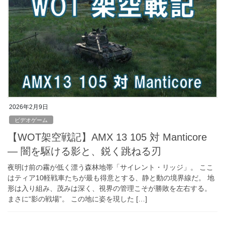
2026年2月9日
ビデオゲーム
【WOT架空戦記】AMX 13 105 対 Manticore
― 闇を駆ける影と、鋭く跳ねる刃
夜明け前の霧が低く漂う森林地帯「サイレント・リッジ」。 ここ
はティア10軽戦車たちが最も得意とする、静と動の境界線だ。 地
形は入り組み、茂みは深く、視界の管理こそが勝敗を左右する。
まさに“影の戦場”。 この地に姿を現した […]