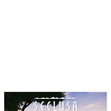
2026年3月6日
ビデオゲーム
【特集】『Slay the Spire 2』早期アクセス開
始！－デッキ構築×ローグライクの金字塔が、
進化を遂げて帰ってきた！
2026年3月6日（日本時間）、ついにSteamで『Slay the Spire 2』
が早期アクセスを開始した。 初代から約7年──デッキ構築ローグ
ライクというジャンルを切り開いたシリーズの待望の続編が、つ
いにプレイヤー […]