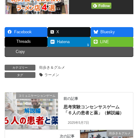
Facebook
X
Bluesky
Threads
Hatena
LINE
1
Copy
街歩き＆グルメ
カテゴリー
ラーメン
タグ
コミュニケーションゲーム
前の記事
思考実験コンセンサスゲーム
「６人の患者と薬」（解説編）
2025年5月7日
街歩き＆グルメ
次の記事