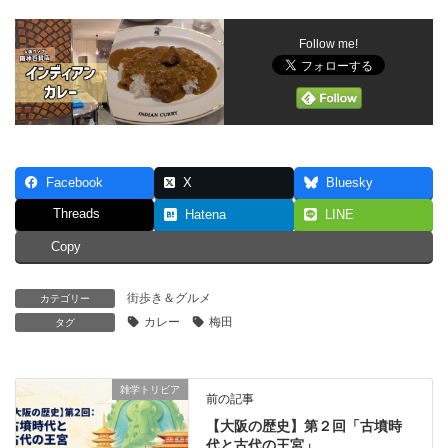
Follow me!
Facebook
X
Bluesky
Threads
Hatena
LINE
Copy
街歩き＆グルメ
カテゴリー
カレー
梅田
タグ
雑学トリビア
前の記事
【大阪の歴史】第２回「古墳時
代と古代の王宮」