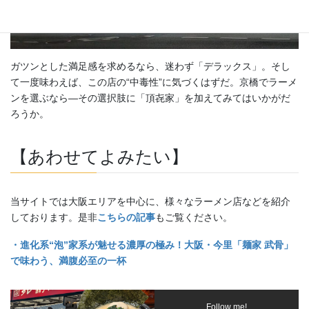
ガツンとした満足感を求めるなら、迷わず「デラックス」。そし
て一度味わえば、この店の“中毒性”に気づくはずだ。京橋でラーメ
ンを選ぶなら—その選択肢に「頂㐂家」を加えてみてはいかがだ
ろうか。
【あわせてよみたい】
当サイトでは大阪エリアを中心に、様々なラーメン店などを紹介
しております。是非
こちらの記事
もご覧ください。
・進化系“泡”家系が魅せる濃厚の極み！大阪・今里「麺家
武骨」
で味わう、満腹必至の一杯
Follow me!