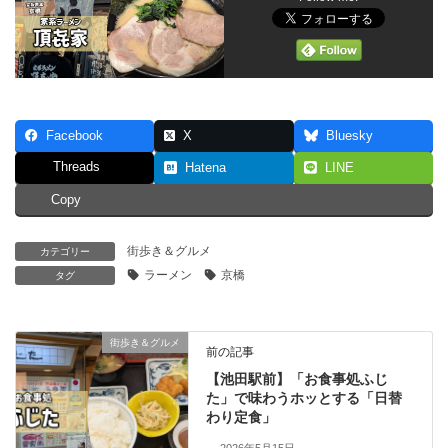
Facebook
X
Bluesky
Threads
Hatena
LINE
Copy
街歩き＆グルメ
カテゴリー
ラーメン
京橋
タグ
街歩き＆グルメ
前の記事
【池田駅前】「お食事処ふじ
た」で味わうホッとする「日替
わり定食」