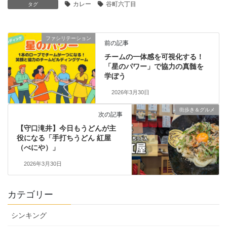
カレー
谷町六丁目
タグ
ファシリテーション
前の記事
チームの一体感を可視化する！
「星のパワー」で協力の真髄を
学ぼう
2026年3月30日
街歩き＆グルメ
次の記事
【守口滝井】今日もうどんが主
役になる「手打ちうどん 紅屋
（べにや）」
2026年3月30日
カテゴリー
シンキング