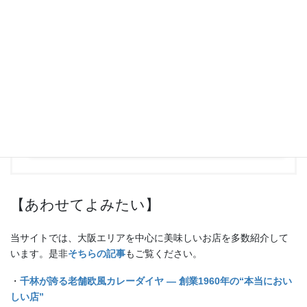
世界のカレー図鑑
created by
Rinker
Kindle
Amazon
楽天市場
【あわせてよみたい】
当サイトでは、大阪エリアを中心に美味しいお店を多数紹介して
います。是非
そちらの記事
もご覧ください。
・
千林が誇る老舗欧風カレーダイヤ — 創業1960年の“本当におい
しい店”