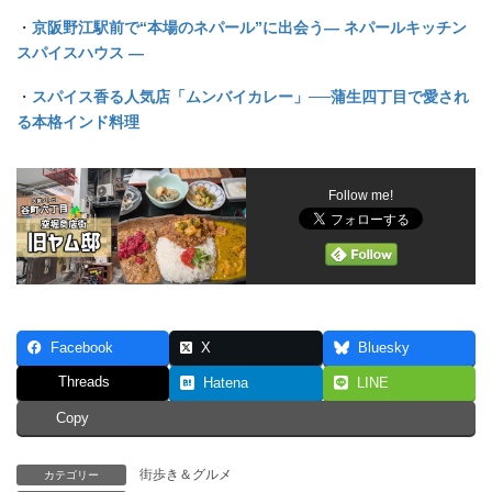
・
京阪野江駅前で“本場のネパール”に出会う― ネパールキッチン
スパイスハウス ―
・
スパイス香る人気店「ムンバイカレー」──蒲生四丁目で愛され
る本格インド料理
Follow me!
Facebook
X
Bluesky
Threads
Hatena
LINE
Copy
街歩き＆グルメ
カテゴリー