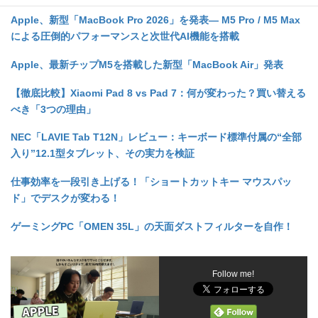
Apple、新型「MacBook Pro 2026」を発表— M5 Pro / M5 Max
による圧倒的パフォーマンスと次世代AI機能を搭載
Apple、最新チップM5を搭載した新型「MacBook Air」発表
【徹底比較】Xiaomi Pad 8 vs Pad 7
：何が変わった？買い替える
べき「3
つの理由」
NEC
「LAVIE Tab T12N
」レビュー：キーボード標準付属の“
全部
入り”12.1
型タブレット、その実力を検証
仕事効率を一段引き上げる！「ショートカットキー
マウスパッ
ド」でデスクが変わる！
ゲーミングPC
「OMEN 35L
」の天面ダストフィルターを自作！
Follow me!