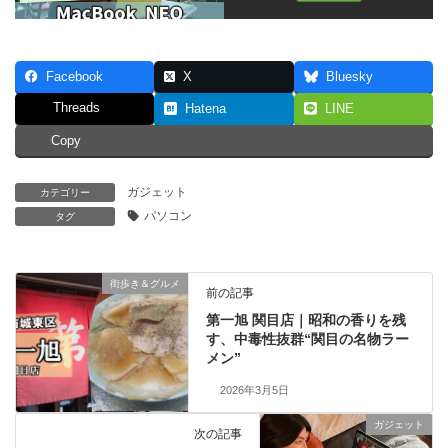
Facebook
X
Bluesky
Threads
Hatena
LINE
Copy
ガジェット
カテゴリー
パソコン
タグ
街歩き＆グルメ
前の記事
第一旭 関目店｜昭和の香りを残
す、中毒性抜群“関目の名物ラー
メン”
2026年3月5日
ガジェット
次の記事