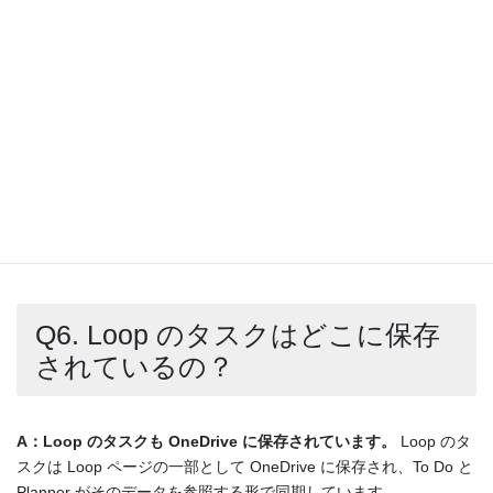
A：Planner 側のタスクと Loop 側のタスクが“別物”として扱われ
ている可能性があります。
次のようなケースで起きやすいです。
Loop で作ったタスクが Planner のプランに紐づいていない
Planner 側で別のタスクとして作成されている
同名タスクが複数存在している
Loop のタスクを Planner と完全同期したい場合は、
必ずプランを
指定
する必要があります。
Q6. Loop のタスクはどこに保存
されているの？
A：Loop のタスクも OneDrive に保存されています。
Loop のタ
スクは Loop ページの一部として OneDrive に保存され、To Do と
Planner がそのデータを参照する形で同期しています。