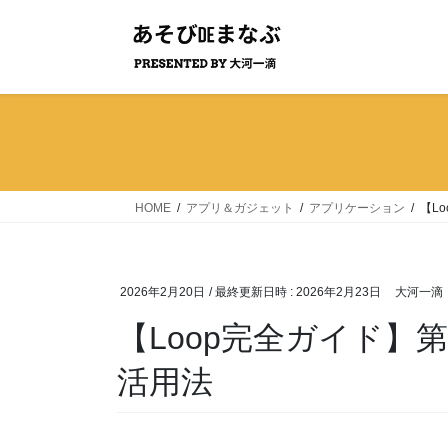
コ
ナ
ン
ビ
テ
ゲ
ン
ー
ツ
シ
へ
ョ
ス
ン
キ
に
ッ
移
HOME
アプリ＆ガジェット
アプリケーション
【L
プ
動
2026年2月20日
/ 最終更新日時 :
2026年2月23日
大河一滴
【Loop完全ガイド】
活用法