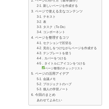
2. ページの作り方（基本操作）
2-1. 新しいページを作成する
3. ページで使える主なコンテンツ
3-1. テキスト
3-2. 表
3-3. タスク（To Do）
3-4. コンポーネント
4. ページを整理するコツ
4-1. セクションで区切る
4-2. 見出しをつけながらページを作成する
4-3. テンプレートを使う
4‐4．カバーをつける
4‐5．タイトルにアイコンをつける
ページ整理のチェックリスト
5. ページの活用アイデア
5-1. 会議メモ
5-2. プロジェクトのハブ
5-3. 個人の学習ノート
6. 今回のまとめ
あわせてよみたい