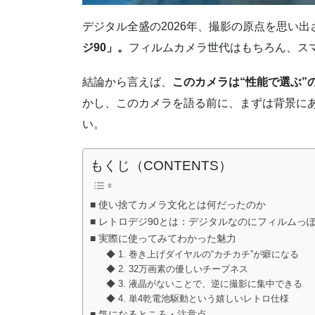
デジタル全盛の2026年、撮影の原点を思い
ジ90」。
フィルムカメラ世代はもちろん、ス
結論から言えば、
このカメラは“性能で選ぶ”
かし、このカメラを語る前に、まずは背景に
い。
もくじ（CONTENTS）
■ 使い捨てカメラ文化とは何だったのか
■ レトロデジ90とは：デジタルなのにフィルムっ
■ 実際に使ってみてわかった魅力
◆ 1. 巻き上げダイヤルの“カチカチ”が癖になる
◆ 2. 32万画素の優しいチープネス
◆ 3. 液晶がないことで、逆に撮影に集中できる
◆ 4. 単4乾電池駆動という嬉しいレトロ仕様
■ 気になるところ・注意点