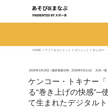
コ
ナ
ン
ビ
テ
ゲ
ン
ー
ツ
シ
へ
ョ
ス
ン
キ
に
ッ
移
HOME
アプリ＆ガジェット
ガジェット
ケンコー・
プ
動
2026年3月19日
/ 最終更新日時 :
2026年5月11日
大河一滴
ケンコー・トキナー「
る“巻き上げの快感”
て生まれたデジタルト