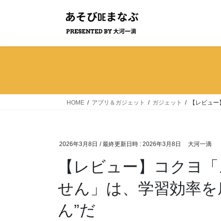
コ
ナ
ン
ビ
テ
ゲ
ン
ー
ツ
シ
へ
ョ
ス
ン
キ
に
ッ
移
HOME
アプリ＆ガジェット
ガジェット
【レビュー
プ
動
2026年3月8日
/ 最終更新日時 :
2026年3月8日
大河一滴
【レビュー】コクヨ「
せん」は、学習効率を
ん”だ