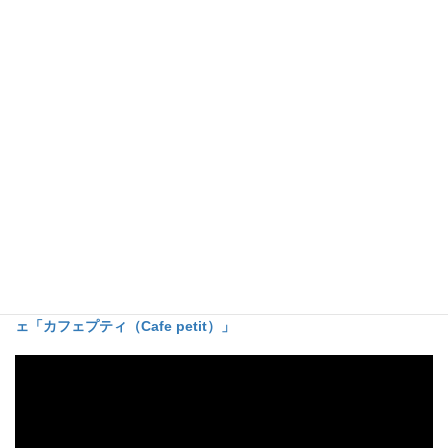
【あわせてよみたい】
当サイトでは、大阪エリアを中心に美味しいお店を多数紹介して
います。是非
そちらの記事
もご覧ください。
蒲生四丁目「みそ糀」―身体が喜ぶ“ほっこり和食”街に溶け込む
癒やしの定食処
【関目高殿】メキシコ＆ブリトー専門店「DELI VERDE
」（デリ
ベルデ）で素敵なランチ頂きました！
緑に包まれた癒しの空間で味わう、関目の隠れ家イタリアンカフ
ェ「カフェプティ（Cafe petit
）」