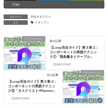
Copy
街歩き＆グルメ
カテゴリー
イタリアン
タグ
アプリケーション
前の記事
【Loop完全ガイド】第３章‐2：
コンポーネントの実践テクニッ
ク①「箇条書きとテーブル」
2026年2月24日
アプリケーション
次の記事
【Loop完全ガイド】第３章‐3：
コンポーネントの実践テクニッ
ク②「タスクリスト×Planner」
2026年2月25日