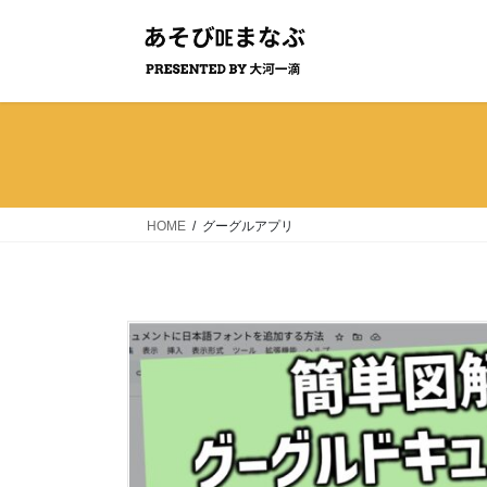
コ
ナ
ン
ビ
テ
ゲ
ン
ー
ツ
シ
へ
ョ
ス
ン
キ
に
ッ
移
HOME
グーグルアプリ
プ
動