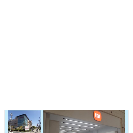
2026年3月14日
ガジェット
【総力特集】2026年春、“今買える”シャオミの
タブレット5選— Xiaomi Pad 8/8 Pro/7 と
Redmi Pad 2/2 Pro を一気に比較
タブレット市場が「軽さ×生産性×AI」の三拍子で再び熱を帯びて
いる。 今回は、2026年3月時点で国内外の販路で現役販売中のシ
ャオミ系5機種――Xiaomi Pad 8 Pro（Matte Glass 12GB/512G
[…]