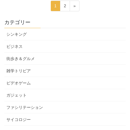
投
固
固
1
2
»
稿
定
定
ペ
ペ
の
カテゴリー
ー
ー
ペ
ジ
ジ
シンキング
ー
ジ
ビジネス
送
街歩き＆グルメ
り
雑学トリビア
ビデオゲーム
ガジェット
ファシリテーション
サイコロジー