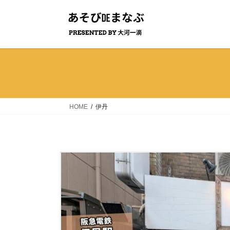
コ
ナ
ン
ビ
テ
ゲ
ン
ー
ツ
シ
へ
ョ
ス
ン
キ
に
ッ
移
HOME
伊丹
プ
動