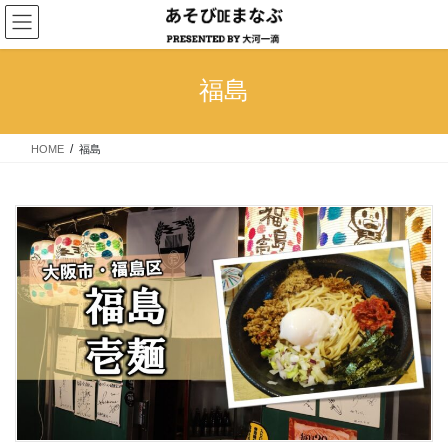
コ
ナ
ン
ビ
テ
ゲ
ン
ー
福島
ツ
シ
へ
ョ
ス
ン
HOME
福島
キ
に
ッ
移
プ
動