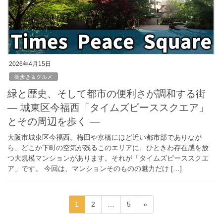
2026年4月15日
街歩き＆グルメ
緑と歴史、そして都市の便利さが調和する街
― 城東区今福西「タイムズピーススクエア」
とその周辺を歩く ―
大阪市城東区今福西。梅田や京橋にほど近い都市部でありなが
ら、どこか下町の空気が残るこのエリアに、ひときわ存在感を放
つ大規模マンションがあります。それが「タイムズピーススクエ
ア」です。 今回は、マンションそのものの魅力だけ […]
投
固
固
固
1
2
…
5
»
稿
定
定
定