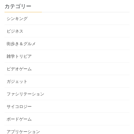
ペ
ペ
ペ
の
カテゴリー
ー
ー
ー
ペ
ジ
ジ
ジ
シンキング
ー
ジ
ビジネス
送
街歩き＆グルメ
り
雑学トリビア
ビデオゲーム
ガジェット
ファシリテーション
サイコロジー
ボードゲーム
アプリケーション