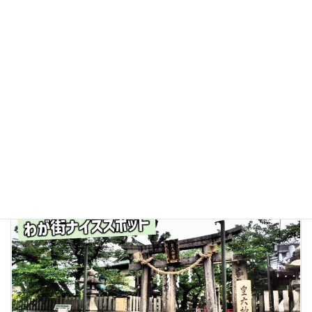
2026年5月19日
街歩き＆グルメ
昭和の余韻に浸る一杯を…関目「喫茶モカ」
とスミレ商店街の物語
大阪市城東区・関目。京阪や地下鉄が交差する利便性の高いエリ
アでありながら、一歩路地へ入れば、どこか時間の流れがゆっく
りと感じられる下町の顔を持つ街だ。その象徴ともいえるのが、
かつての賑わいの面影を残す「スミレ商店街」。そ […]