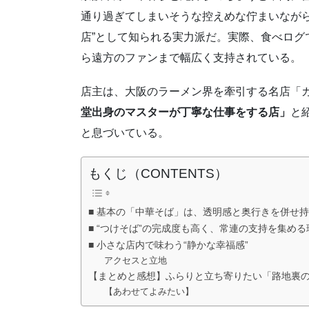
通り過ぎてしまいそうな控えめな佇まいながら
店”として知られる実力派だ。実際、食べログで
ら遠方のファンまで幅広く支持されている。
店主は、大阪のラーメン界を牽引する名店「カド
堂出身のマスターが丁寧な仕事をする店」
と
と息づいている。
もくじ（CONTENTS）
■ 基本の「中華そば」は、透明感と奥行きを併せ
■ “つけそば”の完成度も高く、常連の支持を集める
■ 小さな店内で味わう“静かな幸福感”
アクセスと立地
【まとめと感想】ふらりと立ち寄りたい「路地裏
【あわせてよみたい】