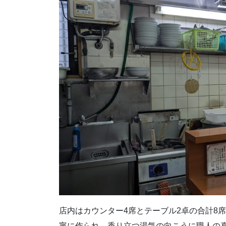
店内はカウンター4席とテーブル2卓の合計8
寧に作られ、香り立つ湯気の向こうに職人の