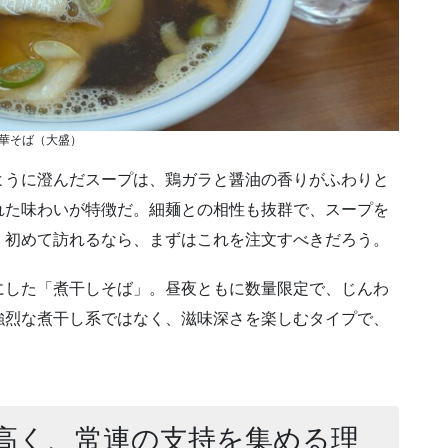
華そば（大盛）
ように澄んだスープは、鶏ガラと醤油の香りがふわりと
れた味わいが特徴だ。細麺との相性も抜群で、スープを
。初めて訪れるなら、まずはこれを注文すべきだろう。
にした「煮干しそば」。昼夜ともに数量限定で、じんわ
強烈な煮干し系ではなく、滋味深さを楽しむタイプで、
も高く、常連の支持を集める理