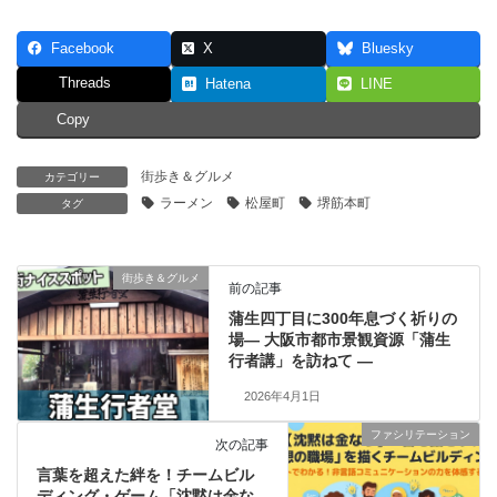
Facebook
X
Bluesky
Threads
Hatena
LINE
Copy
街歩き＆グルメ
カテゴリー
ラーメン
松屋町
堺筋本町
タグ
街歩き＆グルメ
前の記事
蒲生四丁目に300年息づく祈りの
場― 大阪市都市景観資源「蒲生
行者講」を訪ねて ―
2026年4月1日
ファシリテーション
次の記事
言葉を超えた絆を！チームビル
ディング・ゲーム「沈黙は金な