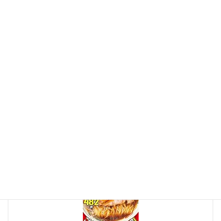
これから多くの人の舌を喜ばせるのだろう…
きっと
「ずずずいーと、末永く愛されるお店」
に育っていくに違
いない。博労町を訪れたラーメンファンは是非、一度のれんをく
ぐってみてはいかがだろうか…
【あわせてよみたい】
当サイトでは大阪エリアを中心に、様々なラーメン店などを紹介
しております。是非
こちらの記事
もご覧ください。