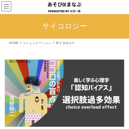
コ
ナ
ン
ビ
テ
ゲ
ン
ー
サイコロジー
ツ
シ
へ
ョ
ス
ン
HOME
コミュニケーション
サイコロジー
キ
に
ッ
移
プ
動