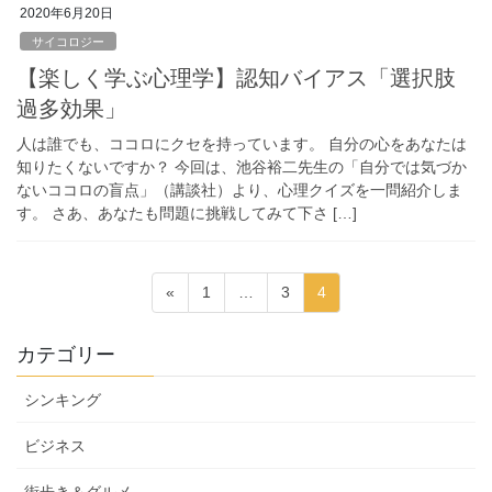
2020年6月20日
サイコロジー
【楽しく学ぶ心理学】認知バイアス「選択肢
過多効果」
人は誰でも、ココロにクセを持っています。 自分の心をあなたは
知りたくないですか？ 今回は、池谷裕二先生の「自分では気づか
ないココロの盲点」（講談社）より、心理クイズを一問紹介しま
す。 さあ、あなたも問題に挑戦してみて下さ […]
投
固
固
固
«
1
…
3
4
稿
定
定
定
ペ
ペ
ペ
の
カテゴリー
ー
ー
ー
ペ
ジ
ジ
ジ
シンキング
ー
ジ
ビジネス
送