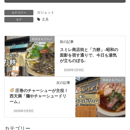
ガジェット
カテゴリー
文具
タグ
街歩き＆グルメ
前の記事
スミレ商店街と「力餅」‐昭和の
面影を宿す通りで、今日も湯気
が立ちのぼる‐
2026年3月9日
街歩き＆グルメ
次の記事
圧巻のチャーシューが主役！
西天満「麺やチャーシュードリ
ーム」
2026年3月9日
カテゴリー