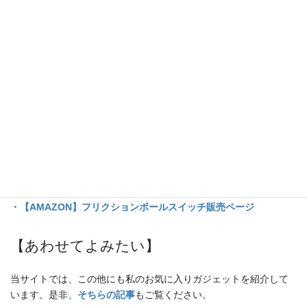
フリクション20年の技術の凝縮
そのすべてがこの一本に詰まっている。
筆記の自由度を求めるあなたへ──
フリクションボールスイッチは、
新しい“スタンダード
”になるだろ
う。
【参考・引用（画像）】
・フリクションメーカー公式サイト
・【AMAZON】フリクションボールスイッチ販売ページ
【あわせてよみたい】
当サイトでは、この他にも私のお気に入りガジェットを紹介して
います。是非、
そちらの記事
もご覧ください。