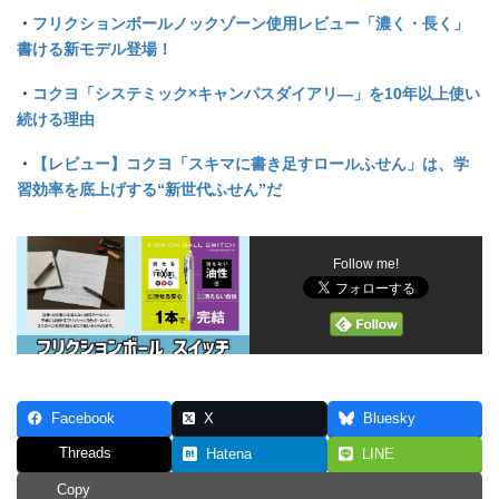
・
フリクションボールノックゾーン使用レビュー「濃く・長く」
書ける新モデル登場！
・
コクヨ「システミック×キャンパスダイアリ―」を10年以上使い
続ける理由
・
【レビュー】コクヨ「スキマに書き足すロールふせん」は、学
習効率を底上げする“新世代ふせん”だ
Follow me!
Facebook
X
Bluesky
Threads
Hatena
LINE
Copy