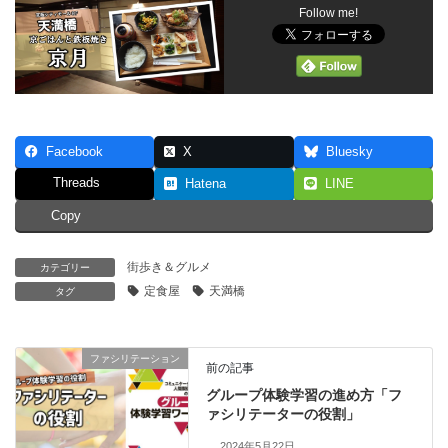
Follow me!
Facebook
X
Bluesky
Threads
Hatena
LINE
Copy
街歩き＆グルメ
カテゴリー
定食屋
天満橋
タグ
ファシリテーション
前の記事
グループ体験学習の進め方「フ
ァシリテーターの役割」
2024年5月22日