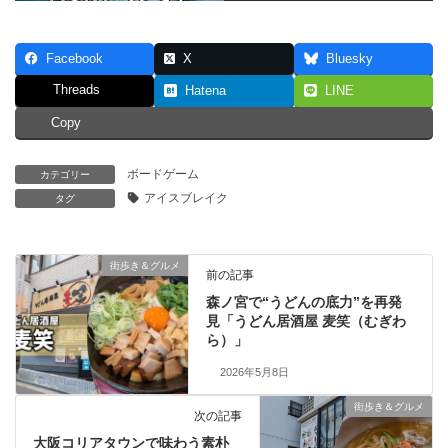
Facebook
X
Bluesky
Threads
Hatena
LINE
Copy
ボードゲーム
カテゴリー
アイスブレイク
タグ
街歩き＆グルメ
前の記事
森ノ宮で“うどんの底力”を再発
見「うどん居酒屋 麦笑（むぎわ
ら）」
2026年5月8日
街歩き＆グルメ
次の記事
大阪コリアタウンで味わう素朴