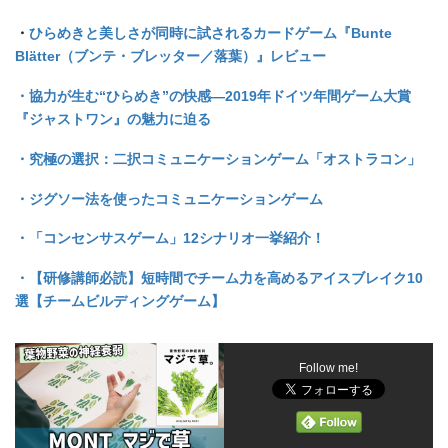
・
ひらめきと美しさが同時に試されるカードゲーム『Bunte
Blätter（ブンテ・ブレッター／落葉）』レビュー
・協力が生む“
ひらめき”
の快感—2019
年ドイツ年間ゲーム大賞
『ジャストワン』の魅力に迫る
・究極の選択：二択コミュニケーションゲーム「オストラコン」
・ジグソー法を使ったコミュニケーションゲーム
・「コンセンサスゲーム」12
シナリオ一挙紹介！
・
【研修講師必読】短時間でチーム力を高めるアイスブレイク10
選【チームビルディングゲーム】
Follow me!