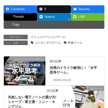
Facebook
X
Bluesky
Threads
Hatena
LINE
1
Copy
コミュニケーションゲーム
カテゴリー
コンセンサスゲーム
研修ゲーム
タグ
コミュニケーションゲーム
前の記事
渋滞のイライラ解消に！「水平
思考ゲーム」
2020年1月21日
ガジェット
次の記事
失敗しない電子ノートの選び方/
シャープ・富士通・ソニー・キ
ングジム