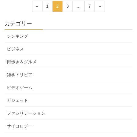
投
固
固
固
固
«
1
2
3
…
7
»
稿
定
定
定
定
ペ
ペ
ペ
ペ
の
カテゴリー
ー
ー
ー
ー
ペ
ジ
ジ
ジ
ジ
シンキング
ー
ジ
ビジネス
送
街歩き＆グルメ
り
雑学トリビア
ビデオゲーム
ガジェット
ファシリテーション
サイコロジー