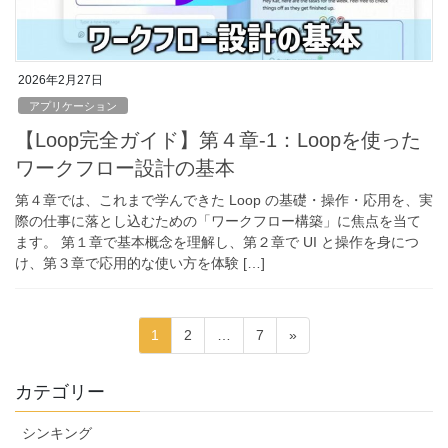
2026年2月27日
アプリケーション
【Loop完全ガイド】第４章‐1：Loopを使った
ワークフロー設計の基本
第４章では、これまで学んできた Loop の基礎・操作・応用を、実
際の仕事に落とし込むための「ワークフロー構築」に焦点を当て
ます。 第１章で基本概念を理解し、第２章で UI と操作を身につ
け、第３章で応用的な使い方を体験 […]
投
固
固
固
1
2
…
7
»
稿
定
定
定
ペ
ペ
ペ
の
カテゴリー
ー
ー
ー
ペ
ジ
ジ
ジ
シンキング
ー