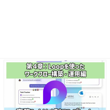
2026年3月1日
アプリケーション
【Loop完全ガイド】第４章‐3：Microsoft
Teamsとの連携ワークフロー
Loop で作成したテンプレートは、Teams と組み合わせることで初
めて“実務の流れ”として機能し始めます。会議、プロジェクト、
日々の情報共有──どれも Teams のチャットやチャンネルに Loop
を組み込むことで […]