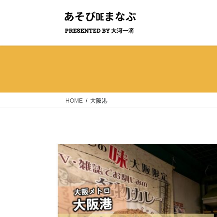
コ
ナ
ン
ビ
テ
ゲ
ン
ー
ツ
シ
へ
ョ
ス
ン
キ
に
ッ
移
HOME
大阪港
プ
動