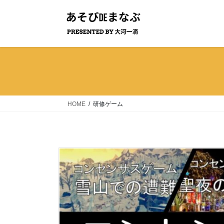
コ
ナ
ン
ビ
テ
ゲ
ン
ー
ツ
シ
へ
ョ
ス
ン
キ
に
ッ
移
HOME
研修ゲーム
プ
動