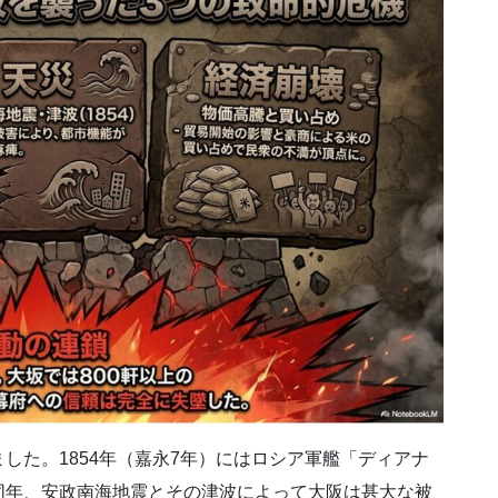
した。1854年（嘉永7年）にはロシア軍艦「ディアナ
同年、安政南海地震とその津波によって大阪は甚大な被