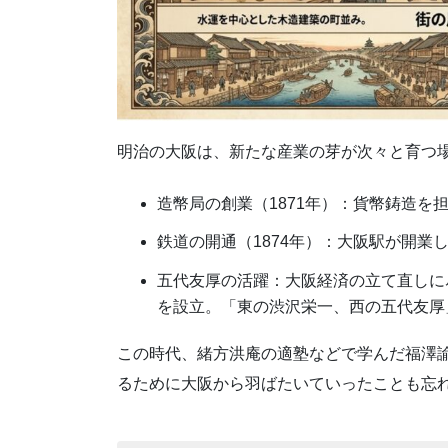
明治の大阪は、新たな産業の芽が次々と育つ
造幣局の創業（1871年）：貨幣鋳造を
鉄道の開通（1874年）：大阪駅が開業
五代友厚の活躍：大阪経済の立て直しに
を設立。「東の渋沢栄一、西の五代友厚
この時代、緒方洪庵の適塾などで学んだ福澤
るために大阪から羽ばたいていったことも忘