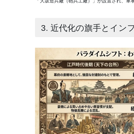
「大坂造兵廠（砲兵工廠）」が設置され、軍
3. 近代化の旗手とイン