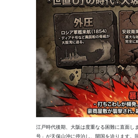
江戸時代後期、大阪は度重なる困難に直面しま
号」が天保山沖に停泊し、開国を迫ります。