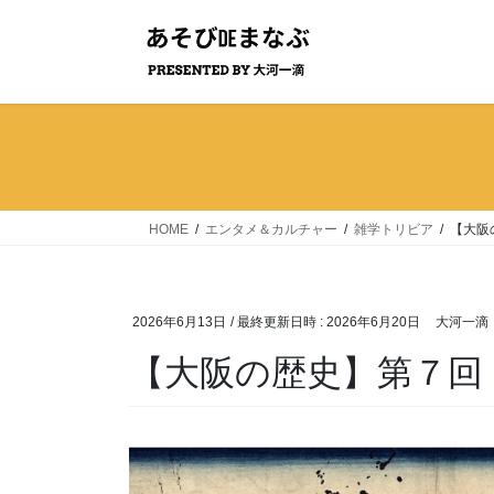
コ
ナ
ン
ビ
テ
ゲ
ン
ー
ツ
シ
へ
ョ
ス
ン
キ
に
ッ
移
HOME
エンタメ＆カルチャー
雑学トリビア
【大阪
プ
動
2026年6月13日
/ 最終更新日時 :
2026年6月20日
大河一滴
【大阪の歴史】第７回