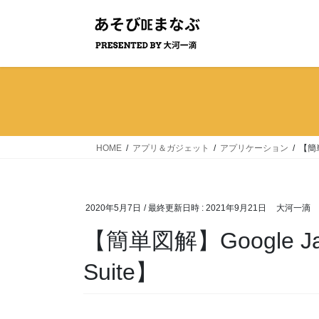
コ
ナ
ン
ビ
テ
ゲ
ン
ー
ツ
シ
へ
ョ
ス
ン
キ
に
ッ
移
HOME
アプリ＆ガジェット
アプリケーション
【簡単
プ
動
2020年5月7日
/ 最終更新日時 :
2021年9月21日
大河一滴
【簡単図解】Google J
Suite】