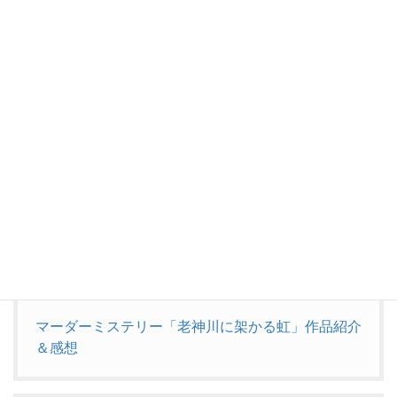
作者のOne Eaterさんのご好意により、シナリオ等
は現在無料公開中
楽しい作品なので、是非みんなもプレイしよう！
それでは、今回も最後まで御覧頂き…
ありがとうございました
＜ご参考＞
＜5月26日追記＞
老神村シリーズ第二弾「老神川に架かる虹」プレイさせて頂きま
した。
マーダーミステリー「老神川に架かる虹」作品紹介
＆感想