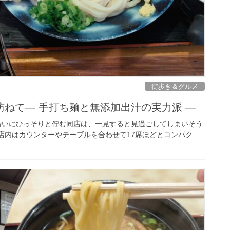
街歩き＆グルメ
ねて— 手打ち麺と無添加出汁の実力派 —
線沿いにひっそりと佇む同店は、一見すると見過ごしてしまいそう
店内はカウンターやテーブルを合わせて17席ほどとコンパク