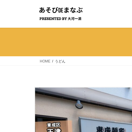
コ
ナ
ン
ビ
テ
ゲ
ン
ー
ツ
シ
へ
ョ
ス
ン
キ
に
ッ
移
HOME
うどん
プ
動