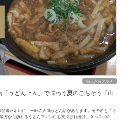
街歩き＆グルメ
店「うどん上々」で味わう夏のごちそう「山
疎開道路沿いに、一軒の人気うどん店があります。その名も「う
ん、遠方から訪れるうどんファンにも支持され続け、食べログの