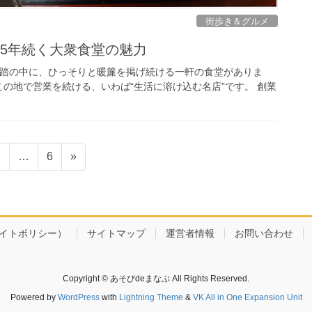
街歩き＆グルメ
5年続く大衆食堂の魅力
雑踏の中に、ひっそりと暖簾を掲げ続ける一軒の食堂がありま
の地で営業を続ける、いわば“生活に溶け込む名店”です。 創業
固
固
2
…
6
»
定
定
ペ
ペ
ー
ー
ジ
ジ
cy（サイトポリシー）
サイトマップ
運営者情報
お問い合わせ
Copyright © あそびdeまなぶ All Rights Reserved.
Powered by
WordPress
with
Lightning Theme
&
VK All in One Expansion Unit