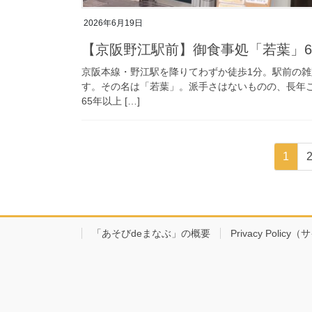
2026年6月19日
【京阪野江駅前】御食事処「若葉」6
京阪本線・野江駅を降りてわずか徒歩1分。駅前の
す。その名は「若葉」。派手さはないものの、長年こ
65年以上 […]
投
固
1
稿
定
ペ
の
ー
ペ
ジ
「あそびdeまなぶ」の概要
Privacy Poli
ー
ジ
送