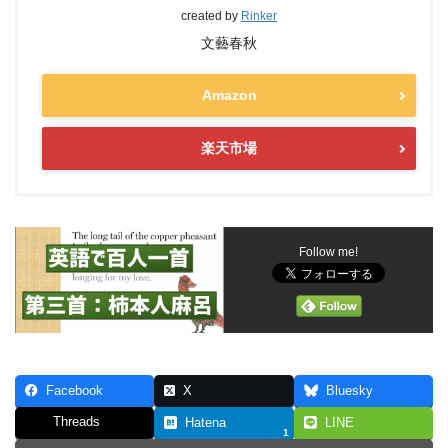
created by
Rinker
文藝春秋
Amazon
楽天市場
Follow me!
Facebook
X
Bluesky
Threads
Hatena
LINE
1