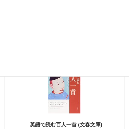
英語で百人一首 第五首「奥山に…」猿丸太夫
英語で百人一首 第六首「かささぎの…」中納言家持
英語で百人一首 第七首「天の原…」阿倍仲麻呂
英語で百人一首 第八首「わが庵は…」喜撰法師
英語で百人一首 第九首「花の色は…」小野小町
英語で読む百人一首 (文春文庫)