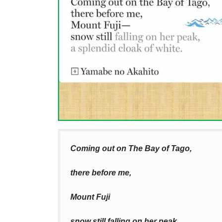
Coming out on The Bay of Tago,
there before me,
Mount Fuji
snow still falling on her peak,